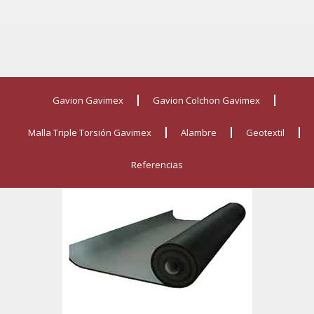
Gavion Gavimex
Gavion Colchon Gavimex
Malla Triple Torsión Gavimex
Alambre
Geotextil
Referencias